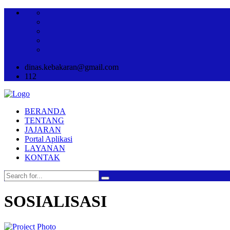
dinas.kebakaran@gmail.com
112
BERANDA
TENTANG
JAJARAN
Portal Aplikasi
LAYANAN
KONTAK
SOSIALISASI